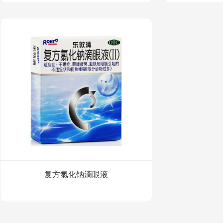
复方氯化钠滴眼液